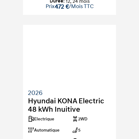
Durée
:
12
,
24
mois
Prix
472 €
/Mois TTC
2026
Hyundai KONA Electric 
48 kWh Inuitive
Electrique
2WD
Automatique
5