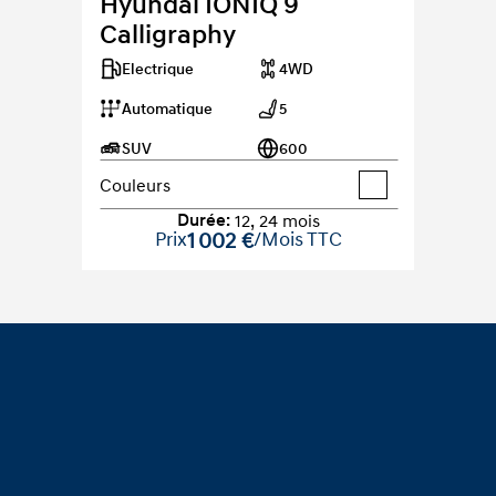
Hyundai IONIQ 9 
Calligraphy
Electrique
4WD
Automatique
5
SUV
600
Couleurs
Durée
:
12
,
24
mois
Prix
1 002 €
/Mois TTC
Footer
Common.Home